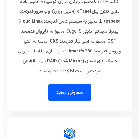
اکانت FTP : نامحدود رایگان: دارای گواهینامه امنیتی SSL
دارای
کنترل پنل cPanel
(آخرین ورژن):
وب سرور قدرتمند
Litespeed
: مجهز به
سیستم عامل قدرتمند Cloud Linux
بهمراه سیستم امنیتی CageFS: مجهز به
فایروال قدرتمند
CSF
: مجهز به
آنتی شلر قدرتمند CXS
: مجهز به
آنتی
ویروس قدرتمند Imunify 360
: ذخیره سازی اطلاعات بر روی
دیسک های آینه‌ای (Mirror شده) RAID
جهت افزایش
سرعت و امنیت اطلاعات ذخیره شده:
سفارش دهید