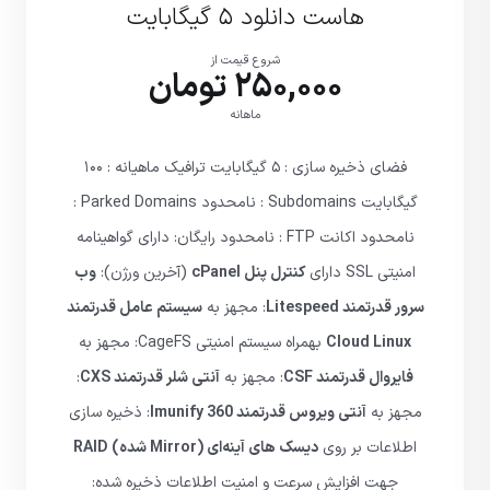
هاست دانلود ۵ گیگابایت
شروع قیمت از
250,000 تومان
ماهانه
فضای ذخیره سازی : ۵ گیگابایت ترافیک ماهیانه : ۱۰۰
گیگابایت Subdomains : نامحدود Parked Domains :
نامحدود اکانت FTP : نامحدود رایگان: دارای گواهینامه
امنیتی SSL دارای
کنترل پنل cPanel
(آخرین ورژن):
وب
سرور قدرتمند Litespeed
: مجهز به
سیستم عامل قدرتمند
Cloud Linux
بهمراه سیستم امنیتی CageFS: مجهز به
فایروال قدرتمند CSF
: مجهز به
آنتی شلر قدرتمند CXS
:
مجهز به
آنتی ویروس قدرتمند Imunify 360
: ذخیره سازی
اطلاعات بر روی
دیسک های آینه‌ای (Mirror شده) RAID
جهت افزایش سرعت و امنیت اطلاعات ذخیره شده: