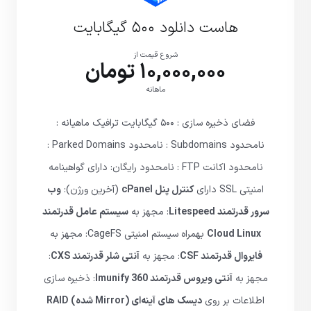
هاست دانلود ۵۰۰ گیگابایت
شروع قیمت از
10,000,000 تومان
ماهانه
فضای ذخیره سازی : ۵۰۰ گیگابایت ترافیک ماهیانه :
نامحدود Subdomains : نامحدود Parked Domains :
نامحدود اکانت FTP : نامحدود رایگان: دارای گواهینامه
امنیتی SSL دارای
کنترل پنل cPanel
(آخرین ورژن):
وب
سرور قدرتمند Litespeed
: مجهز به
سیستم عامل قدرتمند
Cloud Linux
بهمراه سیستم امنیتی CageFS: مجهز به
فایروال قدرتمند CSF
: مجهز به
آنتی شلر قدرتمند CXS
:
مجهز به
آنتی ویروس قدرتمند Imunify 360
: ذخیره سازی
اطلاعات بر روی
دیسک های آینه‌ای (Mirror شده) RAID