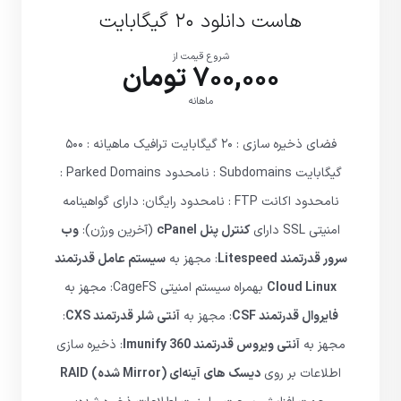
هاست دانلود ۲۰ گیگابایت
شروع قیمت از
700,000 تومان
ماهانه
فضای ذخیره سازی : ۲۰ گیگابایت ترافیک ماهیانه : ۵۰۰
گیگابایت Subdomains : نامحدود Parked Domains :
نامحدود اکانت FTP : نامحدود رایگان: دارای گواهینامه
امنیتی SSL دارای
کنترل پنل cPanel
(آخرین ورژن):
وب
سرور قدرتمند Litespeed
: مجهز به
سیستم عامل قدرتمند
Cloud Linux
بهمراه سیستم امنیتی CageFS: مجهز به
فایروال قدرتمند CSF
: مجهز به
آنتی شلر قدرتمند CXS
:
مجهز به
آنتی ویروس قدرتمند Imunify 360
: ذخیره سازی
اطلاعات بر روی
دیسک های آینه‌ای (Mirror شده) RAID