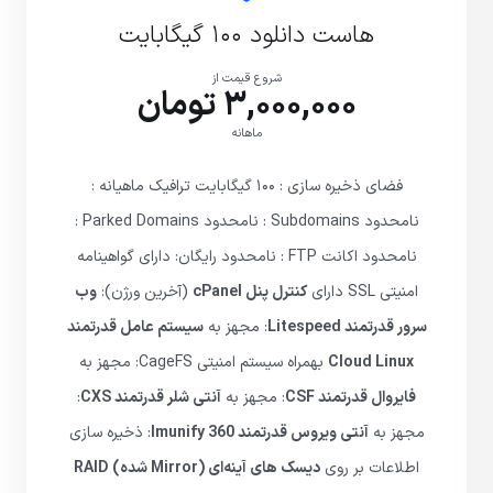
هاست دانلود ۱۰۰ گیگابایت
شروع قیمت از
3,000,000 تومان
ماهانه
فضای ذخیره سازی : ۱۰۰ گیگابایت ترافیک ماهیانه :
نامحدود Subdomains : نامحدود Parked Domains :
نامحدود اکانت FTP : نامحدود رایگان: دارای گواهینامه
امنیتی SSL دارای
کنترل پنل cPanel
(آخرین ورژن):
وب
سرور قدرتمند Litespeed
: مجهز به
سیستم عامل قدرتمند
Cloud Linux
بهمراه سیستم امنیتی CageFS: مجهز به
فایروال قدرتمند CSF
: مجهز به
آنتی شلر قدرتمند CXS
:
مجهز به
آنتی ویروس قدرتمند Imunify 360
: ذخیره سازی
اطلاعات بر روی
دیسک های آینه‌ای (Mirror شده) RAID